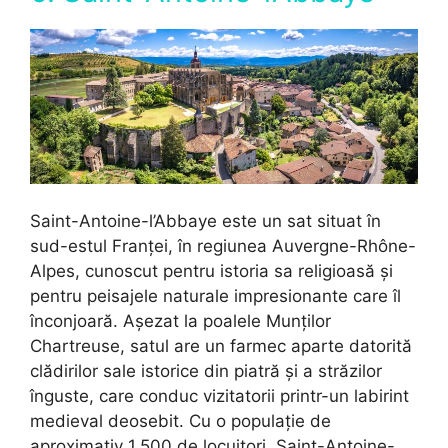
Saint-Antoine-l’Abbaye este un sat situat în
sud-estul Franței, în regiunea Auvergne-Rhône-
Alpes, cunoscut pentru istoria sa religioasă și
pentru peisajele naturale impresionante care îl
înconjoară. Așezat la poalele Munților
Chartreuse, satul are un farmec aparte datorită
clădirilor sale istorice din piatră și a străzilor
înguste, care conduc vizitatorii printr-un labirint
medieval deosebit. Cu o populație de
aproximativ 1.500 de locuitori, Saint-Antoine-