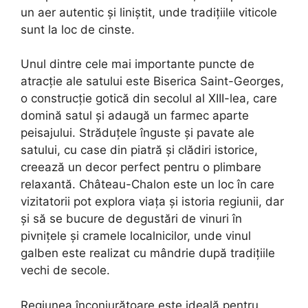
un aer autentic și liniștit, unde tradițiile viticole
sunt la loc de cinste.
Unul dintre cele mai importante puncte de
atracție ale satului este Biserica Saint-Georges,
o construcție gotică din secolul al XIII-lea, care
domină satul și adaugă un farmec aparte
peisajului. Străduțele înguste și pavate ale
satului, cu case din piatră și clădiri istorice,
creează un decor perfect pentru o plimbare
relaxantă. Château-Chalon este un loc în care
vizitatorii pot explora viața și istoria regiunii, dar
și să se bucure de degustări de vinuri în
pivnițele și cramele localnicilor, unde vinul
galben este realizat cu mândrie după tradițiile
vechi de secole.
Regiunea înconjurătoare este ideală pentru