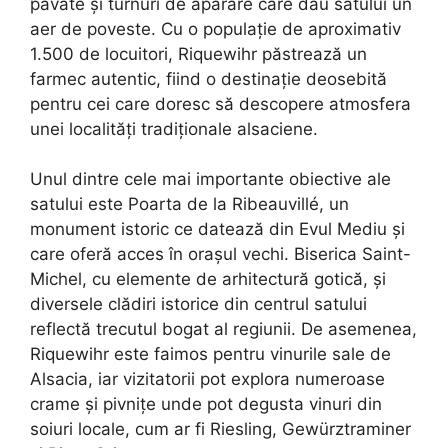
pavate și turnuri de apărare care dau satului un
aer de poveste. Cu o populație de aproximativ
1.500 de locuitori, Riquewihr păstrează un
farmec autentic, fiind o destinație deosebită
pentru cei care doresc să descopere atmosfera
unei localități tradiționale alsaciene.
Unul dintre cele mai importante obiective ale
satului este Poarta de la Ribeauvillé, un
monument istoric ce datează din Evul Mediu și
care oferă acces în orașul vechi. Biserica Saint-
Michel, cu elemente de arhitectură gotică, și
diversele clădiri istorice din centrul satului
reflectă trecutul bogat al regiunii. De asemenea,
Riquewihr este faimos pentru vinurile sale de
Alsacia, iar vizitatorii pot explora numeroase
crame și pivnițe unde pot degusta vinuri din
soiuri locale, cum ar fi Riesling, Gewürztraminer