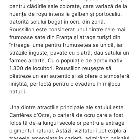
pentru clădirile sale colorate, care variază de la
nuanțe de roșu intens la galben și portocaliu,
datorită solului bogat în ocru din zonă.
Roussillon este considerat unul dintre cele mai
frumoase sate din Franța și atrage turiști din
întreaga lume pentru frumusețea sa unică, iar
străzile înguste, pavate cu piatră, dau satului un
farmec aparte. Cu o populație de aproximativ
1.300 de locuitori, Roussillon reușește să
păstreze un aer autentic și să ofere o atmosferă
liniștită, perfectă pentru o evadare în mijlocul
naturii.
Una dintre atracțiile principale ale satului este
Carrières d’Ocre, o carieră de ocru care a fost
folosită de-a lungul secolelor pentru a extrage
pigmentul natural. Astăzi, vizitatorii pot explora
traseele amenajate în carieră, admirând peisajul