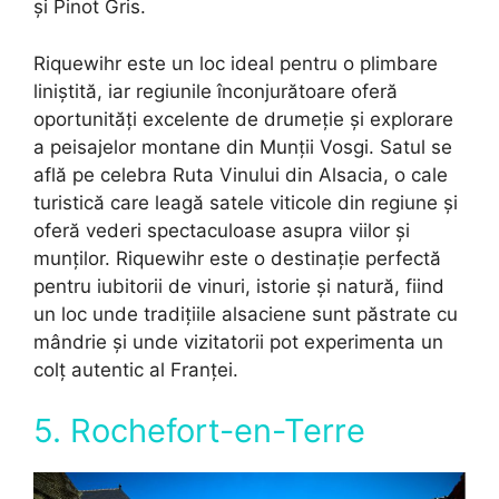
și Pinot Gris.
Riquewihr este un loc ideal pentru o plimbare
liniștită, iar regiunile înconjurătoare oferă
oportunități excelente de drumeție și explorare
a peisajelor montane din Munții Vosgi. Satul se
află pe celebra Ruta Vinului din Alsacia, o cale
turistică care leagă satele viticole din regiune și
oferă vederi spectaculoase asupra viilor și
munților. Riquewihr este o destinație perfectă
pentru iubitorii de vinuri, istorie și natură, fiind
un loc unde tradițiile alsaciene sunt păstrate cu
mândrie și unde vizitatorii pot experimenta un
colț autentic al Franței.
5. Rochefort-en-Terre