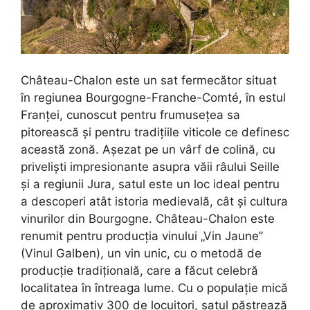
Château-Chalon este un sat fermecător situat
în regiunea Bourgogne-Franche-Comté, în estul
Franței, cunoscut pentru frumusețea sa
pitorească și pentru tradițiile viticole ce definesc
această zonă. Așezat pe un vârf de colină, cu
priveliști impresionante asupra văii râului Seille
și a regiunii Jura, satul este un loc ideal pentru
a descoperi atât istoria medievală, cât și cultura
vinurilor din Bourgogne. Château-Chalon este
renumit pentru producția vinului „Vin Jaune”
(Vinul Galben), un vin unic, cu o metodă de
producție tradițională, care a făcut celebră
localitatea în întreaga lume. Cu o populație mică
de aproximativ 300 de locuitori, satul păstrează