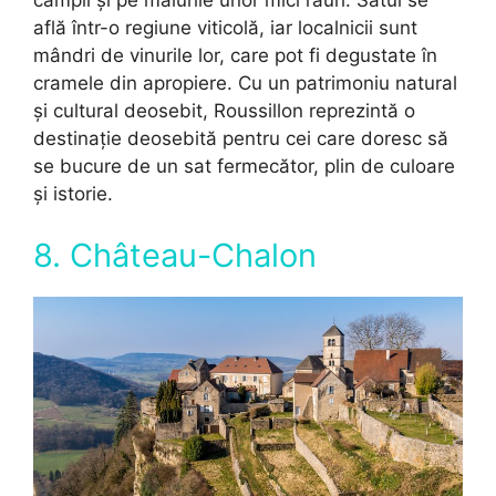
câmpii și pe malurile unor mici râuri. Satul se
află într-o regiune viticolă, iar localnicii sunt
mândri de vinurile lor, care pot fi degustate în
cramele din apropiere. Cu un patrimoniu natural
și cultural deosebit, Roussillon reprezintă o
destinație deosebită pentru cei care doresc să
se bucure de un sat fermecător, plin de culoare
și istorie.
8. Château-Chalon