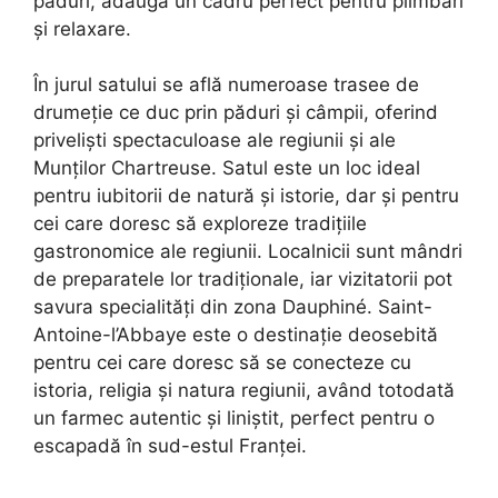
păduri, adaugă un cadru perfect pentru plimbări
și relaxare.
În jurul satului se află numeroase trasee de
drumeție ce duc prin păduri și câmpii, oferind
priveliști spectaculoase ale regiunii și ale
Munților Chartreuse. Satul este un loc ideal
pentru iubitorii de natură și istorie, dar și pentru
cei care doresc să exploreze tradițiile
gastronomice ale regiunii. Localnicii sunt mândri
de preparatele lor tradiționale, iar vizitatorii pot
savura specialități din zona Dauphiné. Saint-
Antoine-l’Abbaye este o destinație deosebită
pentru cei care doresc să se conecteze cu
istoria, religia și natura regiunii, având totodată
un farmec autentic și liniștit, perfect pentru o
escapadă în sud-estul Franței.