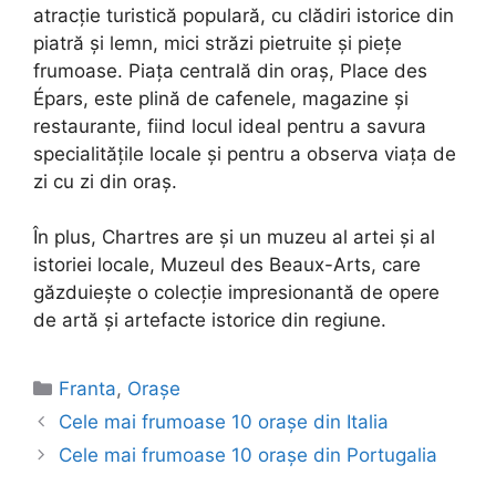
atracție turistică populară, cu clădiri istorice din
piatră și lemn, mici străzi pietruite și piețe
frumoase. Piața centrală din oraș, Place des
Épars, este plină de cafenele, magazine și
restaurante, fiind locul ideal pentru a savura
specialitățile locale și pentru a observa viața de
zi cu zi din oraș.
În plus, Chartres are și un muzeu al artei și al
istoriei locale, Muzeul des Beaux-Arts, care
găzduiește o colecție impresionantă de opere
de artă și artefacte istorice din regiune.
Categories
Franta
,
Orașe
Cele mai frumoase 10 orașe din Italia
Cele mai frumoase 10 orașe din Portugalia