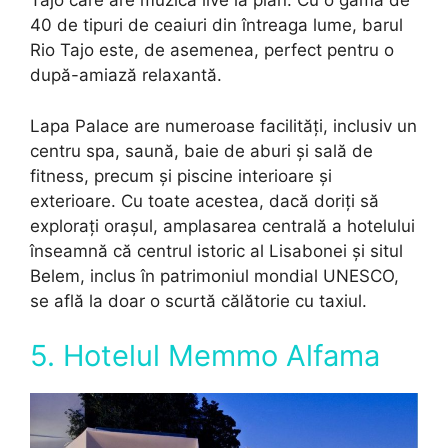
Tajo care are muzică live la pian. Cu o gamă de
40 de tipuri de ceaiuri din întreaga lume, barul
Rio Tajo este, de asemenea, perfect pentru o
după-amiază relaxantă.
Lapa Palace are numeroase facilități, inclusiv un
centru spa, saună, baie de aburi și sală de
fitness, precum și piscine interioare și
exterioare. Cu toate acestea, dacă doriți să
explorați orașul, amplasarea centrală a hotelului
înseamnă că centrul istoric al Lisabonei și situl
Belem, inclus în patrimoniul mondial UNESCO,
se află la doar o scurtă călătorie cu taxiul.
5. Hotelul Memmo Alfama