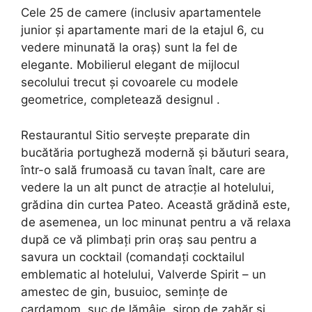
Cele 25 de camere (inclusiv apartamentele
junior și apartamente mari de la etajul 6, cu
vedere minunată la oraș) sunt la fel de
elegante. Mobilierul elegant de mijlocul
secolului trecut și covoarele cu modele
geometrice, completează designul .
Restaurantul Sitio servește preparate din
bucătăria portugheză modernă și băuturi seara,
într-o sală frumoasă cu tavan înalt, care are
vedere la un alt punct de atracție al hotelului,
grădina din curtea Pateo. Această grădină este,
de asemenea, un loc minunat pentru a vă relaxa
după ce vă plimbați prin oraș sau pentru a
savura un cocktail (comandați cocktailul
emblematic al hotelului, Valverde Spirit – un
amestec de gin, busuioc, semințe de
cardamom, suc de lămâie, sirop de zahăr și