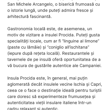
San Michele Arcangelo, o biserică frumoasă cu
o istorie lungă, unde puteți admira fresce și
arhitectură fascinantă.
Gastronomia locală este, de asemenea, un
motiv de vizitare a insulei Procida. Puteți gusta
specialități locale, cum ar fi “linguine al limone”
(paste cu lămâie) și “coniglio all’ischitana”
(iepure după rețeta locală). Restaurantele și
tavernele de pe insulă oferă oportunitatea de a
vă bucura de gustările autentice ale Campaniei.
Insula Procida este, în general, mai puțin
aglomerată decât insulele vecine Ischia și Capri,
ceea ce o face o destinație ideală pentru turiștii
care doresc să experimenteze frumusețea și
autenticitatea vieții insulare italiene într-un
cadru relaxant și autentic.