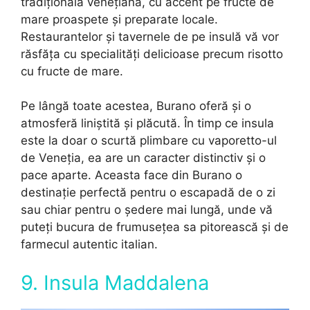
tradițională venețiană, cu accent pe fructe de
mare proaspete și preparate locale.
Restaurantelor și tavernele de pe insulă vă vor
răsfăța cu specialități delicioase precum risotto
cu fructe de mare.
Pe lângă toate acestea, Burano oferă și o
atmosferă liniștită și plăcută. În timp ce insula
este la doar o scurtă plimbare cu vaporetto-ul
de Veneția, ea are un caracter distinctiv și o
pace aparte. Aceasta face din Burano o
destinație perfectă pentru o escapadă de o zi
sau chiar pentru o ședere mai lungă, unde vă
puteți bucura de frumusețea sa pitorească și de
farmecul autentic italian.
9. Insula Maddalena