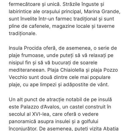
fermecătoare și unică. Străzile înguste și
labirintice ale orașului principal, Marina Grande,
sunt învelite într-un farmec tradițional și sunt
pline de cafenele, magazine locale și taverne
tradiționale.
Insula Procida oferă, de asemenea, o serie de
plaje frumoase, unde puteți să vă relaxați pe
nisipul fin și să vă bucurați de soarele
mediteraneean. Plaja Chiaiolella și plaja Pozzo
Vecchio sunt două dintre cele mai populare
plaje, cu ape limpezi și adăpostite de vânt.
Un alt punct de atracție notabil de pe insulă
este Palazzo d’Avalos, un castel construit în
secolul al XVI-lea, care oferă o vedere
panoramică asupra insulei și a golfului
înconjurător. De asemenea, puteți vizita Abația