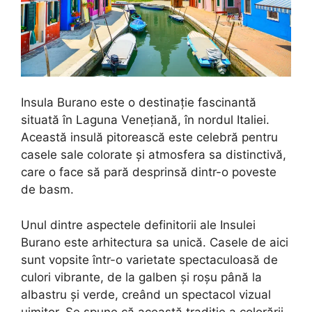
Insula Burano este o destinație fascinantă
situată în Laguna Venețiană, în nordul Italiei.
Această insulă pitorească este celebră pentru
casele sale colorate și atmosfera sa distinctivă,
care o face să pară desprinsă dintr-o poveste
de basm.
Unul dintre aspectele definitorii ale Insulei
Burano este arhitectura sa unică. Casele de aici
sunt vopsite într-o varietate spectaculoasă de
culori vibrante, de la galben și roșu până la
albastru și verde, creând un spectacol vizual
uimitor. Se spune că această tradiție a colorării