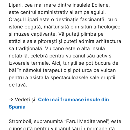
Lipari, cea mai mare dintre insulele Eoliene,
este centrul administrativ al arhipelagului.
Orașul Lipari este o destinație fascinantă, cu o
istorie bogată, mărturisită prin situri arheologice
și muzee captivante. Vă puteți plimba pe
străzile sale pitorești și puteți admira arhitectura
sa tradițională. Vulcano este o altă insulă
notabilă, celebră pentru vulcanul său activ și
izvoarele termale. Aici, turiștii se pot bucura de
băi în nămolul terapeutic și pot urca pe vulcan
pentru a asista la spectaculoasele sale erupții
de lavă.
=> Vedeți și:
Cele mai frumoase insule din
Spania
Stromboli, supranumită “Farul Mediteranei”, este
cunoscută pentru vulcanul său în permanentă